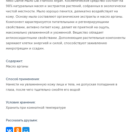
Nesti Dante Мыло Dal Frantoio Argan. Косметическое средство состоит на
98% натуральных масел и экстрактов растений, собранных в экологически
чистой местности. Мыло хорошо пенится, деликатно воздействует на
кожу. Основу мыла составляют органические экстракты и масло арганы.
Компонент характеризуется питательными и регенерирующими
свойствами, активно питает кожу, делает ее приятной на ощупь,
максимально увлажненной и ухоженной. Вещество обладает
антиоксидантными свойствами. Дополняющие растительные компоненты
заряжают клетки энергией и силой, способствуют заживлению
микротрещин и ссадин.
Содержит:
Масло арганы
Способ применения:
Нанести на увлажненную кожу лица и тела, не допуская попадания в
глаза, после чего тщательно смойте его водой
Условия хранения:
Хранить при комнатной температуре
Рассказать друзьям: