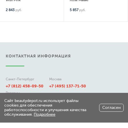
Wish Pink
Rose Malaki
2 843
руб.
5 857
руб.
КОНТАКТНАЯ ИНФОРМАЦИЯ
Санкт-Петербург
Москва
+7 (812) 458-09-50
+7 (495) 137-71-50
Регионы
8 (800) 511-21-50
Сайт beautydepot.ru использует файлы
cookies для обеспечения
Согласен
работоспособности и улучшения качества
обслуживания.
Подробнее
197348, г. Санкт-Петербург,
ул. Генерала Хрулева д 7