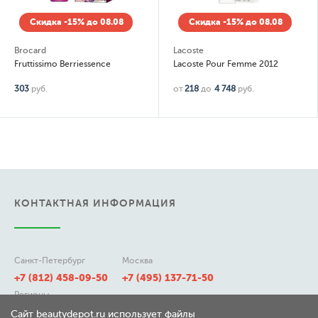
Скидка -15% до 08.08
Скидка -15% до 08.08
Brocard
Lacoste
Fruttissimo Berriessence
Lacoste Pour Femme 2012
303
руб.
от
218
до
4 748
руб.
КОНТАКТНАЯ ИНФОРМАЦИЯ
Санкт-Петербург
Москва
+7 (812) 458-09-50
+7 (495) 137-71-50
Регионы
8 (800) 511-21-50
Сайт beautydepot.ru использует файлы