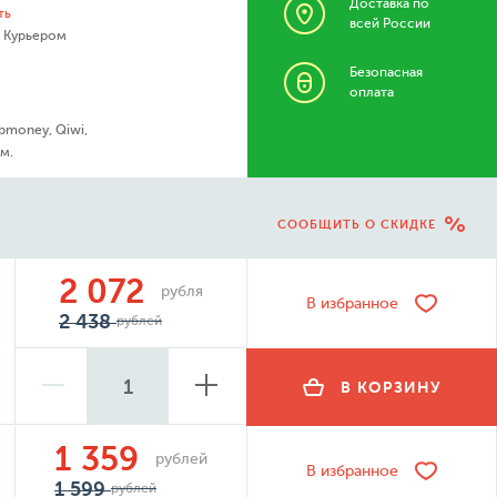
Доставка по
ть
всей России
- Курьером
Безопасная
оплата
bmoney, Qiwi,
м.
СООБЩИТЬ О СКИДКЕ
2 072
рубля
В избранное
2 438
рублей
В КОРЗИНУ
1 359
рублей
В избранное
1 599
рублей