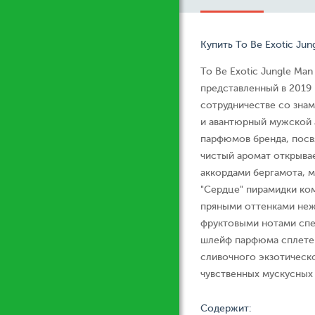
Купить To Be Exotic Jun
To Be Exotic Jungle Ma
представленный в 2019
сотрудничестве со зна
и авантюрный мужской 
парфюмов бренда, посв
чистый аромат открыва
аккордами бергамота, 
"Сердце" пирамидки ко
пряными оттенками неж
фруктовыми нотами спе
шлейф парфюма сплетен
сливочного экзотическо
чувственных мускусных 
Содержит: