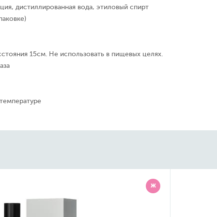
ция, дистиллированная вода, этиловый спирт
паковке)
сстояния 15см. Не использовать в пищевых целях.
аза
 температуре
Ж