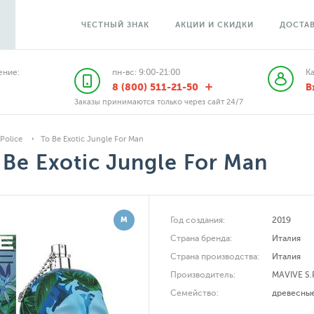
ЧЕСТНЫЙ ЗНАК
АКЦИИ И СКИДКИ
ДОСТАВ
ние:
пн-вс: 9:00-21:00
К
8 (800) 511-21-50
В
Заказы принимаются только через сайт 24/7
Police
To Be Exotic Jungle For Man
 Be Exotic Jungle For Man
М
Год создания:
2019
Страна бренда:
Италия
Страна производства:
Италия
Производитель:
MAVIVE S.
Семейство:
древесны