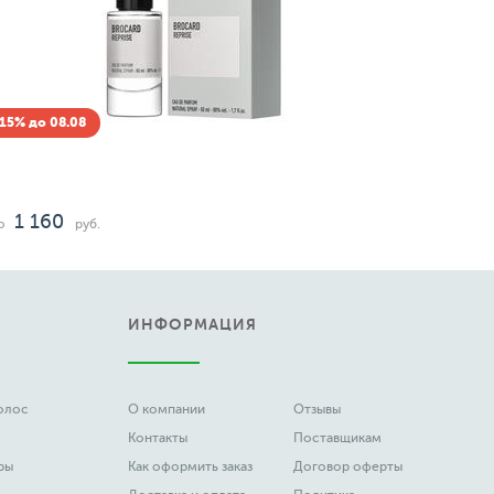
Скидка -15% до 08.08
Brocard
Pret-a-Porter
1 160
руб.
ИНФОРМАЦИЯ
волос
О компании
Отзывы
Контакты
Поставщикам
ры
Как оформить заказ
Договор оферты