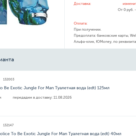
Доставка:
измени
От 0 руб. 
Оплата:
При получении.
Предоплата: банковские карты, We
Альфа-клик, ЮMoney, по реквизита
ианта
132003
To Be Exotic Jungle For Man Туалетная вода (edt) 125мл
ии
передадим в доставку:
11.08.2026
132147
Police To Be Exotic Jungle For Man Туалетная вода (edt) 40мл