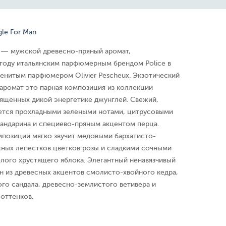
gle For Man
n — мужской древесно-пряный аромат,
 году итальянским парфюмерным брендом Police в
менитым парфюмером Olivier Pescheux. Экзотический
аромат это парная композиция из коллекции
ященных дикой энергетике джунглей. Свежий,
ется прохладными зелеными нотами, цитрусовыми
мандарина и специево-пряным акцентом перца.
мпозиции мягко звучит медовыми бархатисто-
ных лепестков цветков розы и сладкими сочными
лого хрустящего яблока. Элегантный ненавязчивый
 из древесных акцентов смолисто-хвойного кедра,
го сандала, древесно-землистого ветивера и
оттенков.