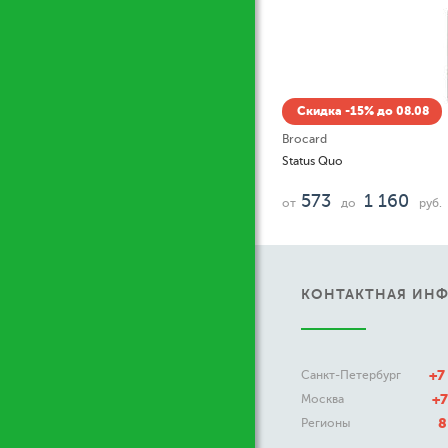
Скидка
Brocard
Reprise
573
.
от
КОНТАКТНАЯ ИН
+7
Санкт-Петербург
+7
Москва
8
Регионы