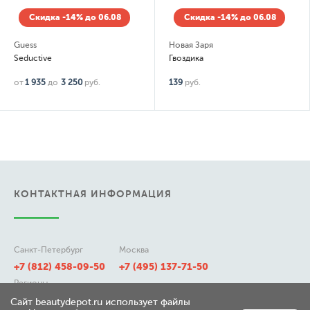
Скидка -14% до 06.08
Скидка -14% до 06.08
Guess
Новая Заря
Seductive
Гвоздика
от
1 935
до
3 250
руб.
139
руб.
КОНТАКТНАЯ ИНФОРМАЦИЯ
Санкт-Петербург
Москва
+7 (812) 458-09-50
+7 (495) 137-71-50
Регионы
8 (800) 511-21-50
Сайт beautydepot.ru использует файлы