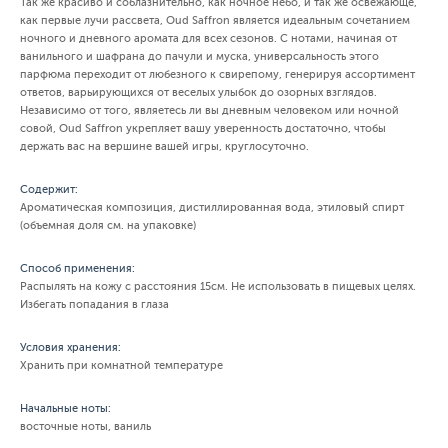
Так же красиво и соблазнительно, как ночное небо, и так же освежающе,
как первые лучи рассвета, Oud Saffron является идеальным сочетанием
ночного и дневного аромата для всех сезонов. С нотами, начиная от
ванильного и шафрана до пачули и муска, универсальность этого
парфюма переходит от любезного к свирепому, генерируя ассортимент
ответов, варьирующихся от веселых улыбок до озорных взглядов.
Независимо от того, являетесь ли вы дневным человеком или ночной
совой, Oud Saffron укрепляет вашу уверенность достаточно, чтобы
держать вас на вершине вашей игры, круглосуточно.
Содержит:
Ароматическая композиция, дистиллированная вода, этиловый спирт
(объемная доля см. на упаковке)
Способ применения:
Распылять на кожу с расстояния 15см. Не использовать в пищевых целях.
Избегать попадания в глаза
Условия хранения:
Хранить при комнатной температуре
Начальные ноты:
восточные ноты, ваниль