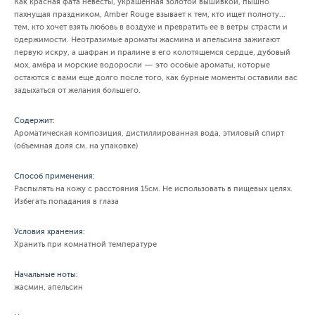
Как красная фата невесты, украшенная золотой вышивкой, пышно
пахнущая праздником, Amber Rouge взывает к тем, кто ищет полноту...
тем, кто хочет взять любовь в воздухе и превратить ее в ветры страсти и
одержимости. Неотразимые ароматы жасмина и апельсина зажигают
первую искру, а шафран и пралине в его колотящемся сердце, дубовый
мох, амбра и морские водоросли — это особые ароматы, которые
остаются с вами еще долго после того, как бурные моменты оставили вас
задыхаться от желания большего.
Содержит:
Ароматическая композиция, дистиллированная вода, этиловый спирт
(объемная доля см. на упаковке)
Способ применения:
Распылять на кожу с расстояния 15см. Не использовать в пищевых целях.
Избегать попадания в глаза
Условия хранения:
Хранить при комнатной температуре
Начальные ноты:
жасмин, апельсин