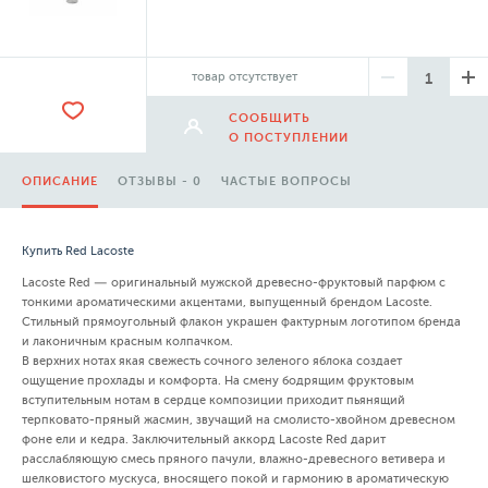
товар отсутствует
СООБЩИТЬ
О ПОСТУПЛЕНИИ
ОПИСАНИЕ
ОТЗЫВЫ - 0
ЧАСТЫЕ ВОПРОСЫ
Купить Red Lacoste
Lacoste Red — оригинальный мужской древесно-фруктовый парфюм с
тонкими ароматическими акцентами, выпущенный брендом Lacoste.
Стильный прямоугольный флакон украшен фактурным логотипом бренда
и лаконичным красным колпачком.
В верхних нотах якая свежесть сочного зеленого яблока создает
ощущение прохлады и комфорта. На смену бодрящим фруктовым
вступительным нотам в сердце композиции приходит пьянящий
терпковато-пряный жасмин, звучащий на смолисто-хвойном древесном
фоне ели и кедра. Заключительный аккорд Lacoste Red дарит
расслабляющую смесь пряного пачули, влажно-древесного ветивера и
шелковистого мускуса, вносящего покой и гармонию в ароматическую