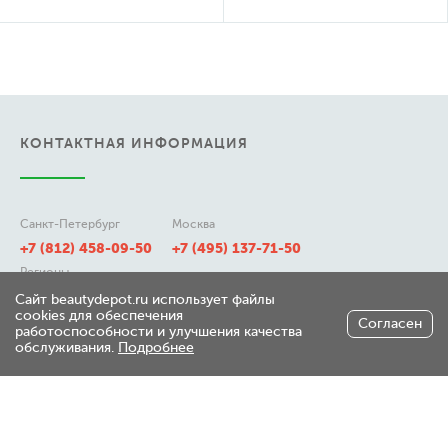
КОНТАКТНАЯ ИНФОРМАЦИЯ
Санкт-Петербург
Москва
+7 (812) 458-09-50
+7 (495) 137-71-50
Регионы
8 (800) 511-21-50
Сайт beautydepot.ru использует файлы
cookies для обеспечения
Согласен
работоспособности и улучшения качества
обслуживания.
Подробнее
197348, г. Санкт-Петербург,
ул. Генерала Хрулева д 7