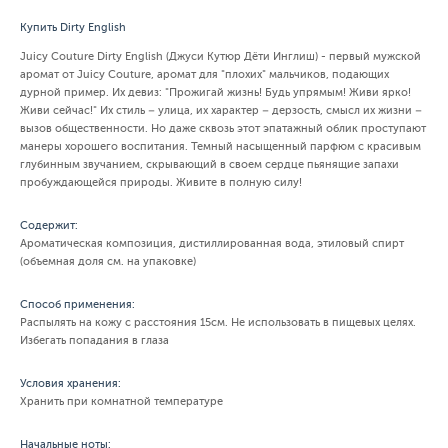
Купить Dirty English
Juicy Couture Dirty English (Джуси Кутюр Дёти Инглиш) - первый мужской
аромат от Juicy Couture, аромат для "плохих" мальчиков, подающих
дурной пример. Их девиз: "Прожигай жизнь! Будь упрямым! Живи ярко!
Живи сейчас!" Их стиль – улица, их характер – дерзость, смысл их жизни –
вызов общественности. Но даже сквозь этот эпатажный облик проступают
манеры хорошего воспитания. Темный насыщенный парфюм с красивым
глубинным звучанием, скрывающий в своем сердце пьянящие запахи
пробуждающейся природы. Живите в полную силу!
Содержит:
Ароматическая композиция, дистиллированная вода, этиловый спирт
(объемная доля см. на упаковке)
Способ применения:
Распылять на кожу с расстояния 15см. Не использовать в пищевых целях.
Избегать попадания в глаза
Условия хранения:
Хранить при комнатной температуре
Начальные ноты: