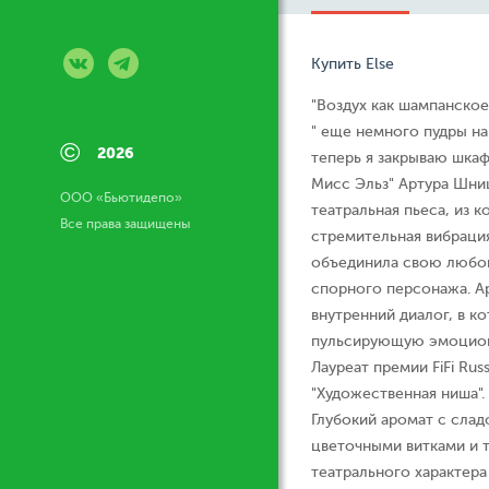
Купить Else
"Воздух как шампанское
" еще немного пудры на
©
2026
теперь я закрываю шкаф 
Мисс Эльз" Артура Шниц
ООО «Бьютидепо»
театральная пьеса, из к
Все права защищены
стремительная вибрация
объединила свою любов
спорного персонажа. А
внутренний диалог, в к
пульсирующую эмоцион
Лауреат премии FiFi Rus
"Художественная ниша".
Глубокий аромат с сла
цветочными витками и 
театрального характера