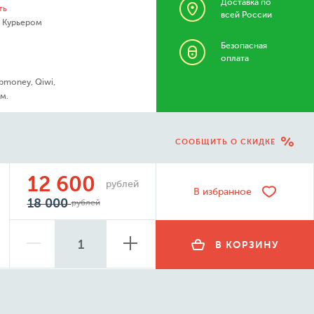
Доставка по
ть
всей России
- Курьером
Безопасная
оплата
bmoney, Qiwi,
м.
СООБЩИТЬ О СКИДКЕ
12 600
рублей
В избранное
18 000
рублей
В КОРЗИНУ