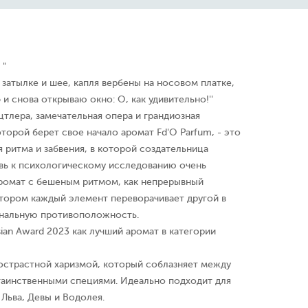
 "
 затылке и шее, капля вербены на носовом платке,
и снова открываю окно: О, как удивительно!''
тлера, замечательная опера и грандиозная
оторой берет свое начало аромат Fd'O Parfum, - это
 ритма и забвения, в которой создательница
ь к психологическому исследованию очень
ромат с бешеным ритмом, как непрерывный
отором каждый элемент переворачивает другой в
альную противоположность.
sian Award 2023 как лучший аромат в категории
дострастной харизмой, который соблазняет между
таинственными специями. Идеально подходит для
 Льва, Девы и Водолея.