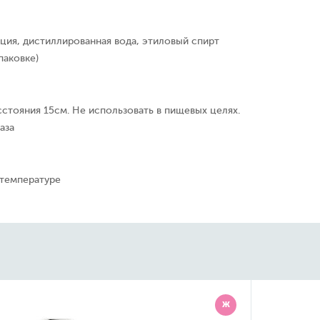
ция, дистиллированная вода, этиловый спирт
паковке)
сстояния 15см. Не использовать в пищевых целях.
аза
 температуре
Ж