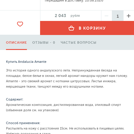
передадим в доставку:
10.08.2026
2 043
рубля
В КОРЗИНУ
ОПИСАНИЕ
ОТЗЫВЫ - 0
ЧАСТЫЕ ВОПРОСЫ
Купить Andalucia Amante
Это история одного андалузского лета. Непринужденная беседа на
площади, белое белье в окнах, легкий аромат мандоры кружит нам голову.
Amante - это свежий аромат с нотками цитрусовых. Листья инжира,
мерцающие ткани, танцуют между его воздушными нотами.
Содержит:
Ароматическая композиция, дистиллированная вода, этиловый спирт
(объемная доля см. на упаковке)
Способ применения:
Распылять на кожу с расстояния 15см. Не использовать в пищевых целях.
Избегать попадания в глаза