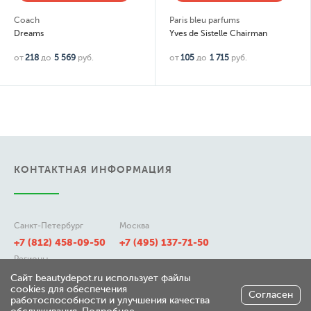
Coach
Paris bleu parfums
Dreams
Yves de Sistelle Chairman
от
218
до
5 569
руб.
от
105
до
1 715
руб.
КОНТАКТНАЯ ИНФОРМАЦИЯ
Санкт-Петербург
Москва
+7 (812) 458-09-50
+7 (495) 137-71-50
Регионы
8 (800) 511-21-50
Сайт beautydepot.ru использует файлы
cookies для обеспечения
Согласен
работоспособности и улучшения качества