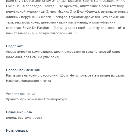
Etam Envie De Passion (Этам Энви Дэ Пассьён). Бренд Etam создал линию
Envie De - в переводе "Жажда". Это ароматы, впитавшие в себя эстетику
перуанской художницы Элены Икскю. Это Духи-Одежда, имеющие форму
длинных перуанских шалей-шлейфов-глубоких ароматов. Это единение
тела, текстиля, кожи, цветочных принтов и манящих колумбовских
каравелл. Envie De Passion - "Я слышу запах твой - и вижу рай зеленый, и
пахнет тамаринд, и воздух благовонный..."
Содержит:
Ароматическая композиция, дистиллированная вода, этиловый спирт
(объемная доля см. на упаковке)
Способ применения:
Распылять на кожу с расстояния 15см. Не использовать в пищевых целях.
Избегать попадания в глаза
Условия хранения:
Хранить при комнатной температуре
Начальные ноты:
перец, бергамот, роза
Ноты сердца: