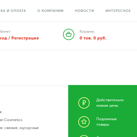
КА И ОПЛАТА
О КОМПАНИИ
НОВОСТИ
ИНТЕРЕСНОЕ
абинет
Корзина
ход / Регистрация
0
тов.
0
руб.
Действительно
низкие цены
я
Подлинные
an Cosmetics
товары
ые
,
свежие
,
мускусные