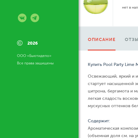
нет в на
ОПИСАНИЕ
ОТЗЫ
©
2026
ООО «Бьютидепо»
Все права защищены
Купить Pool Party Lime M
Освежающий, яркий и иг
стартует насыщенной з
цитрона, бергамота и м
легкая сладость восков
мускусных оттенков бе
Содержит:
Ароматическая компози
(объемная доля см. на у