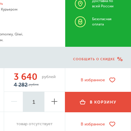
Доставка по
ть
всей России
- Курьером
Безопасная
оплата
bmoney, Qiwi,
м.
СООБЩИТЬ О СКИДКЕ
3 640
рублей
В избранное
4 282
рубля
В КОРЗИНУ
товар отсутствует
В избранное