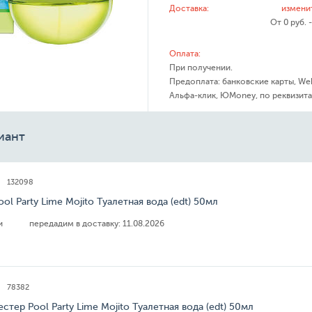
Доставка:
измени
От 0 руб. 
Оплата:
При получении.
Предоплата: банковские карты, We
Альфа-клик, ЮMoney, по реквизита
иант
132098
ol Party Lime Mojito Туалетная вода (edt) 50мл
ии
передадим в доставку:
11.08.2026
78382
стер Pool Party Lime Mojito Туалетная вода (edt) 50мл