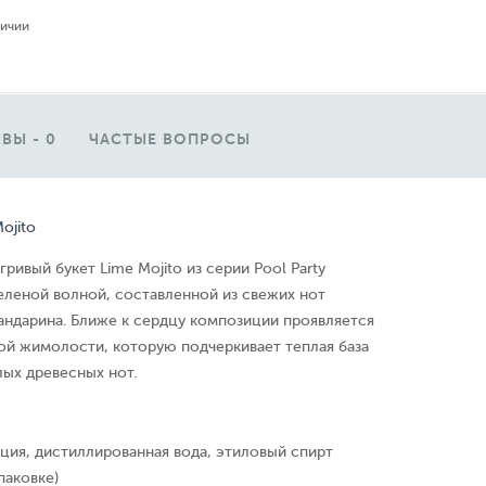
личии
ВЫ - 0
ЧАСТЫЕ ВОПРОСЫ
ojito
ривый букет Lime Mojito из серии Pool Party
еленой волной, составленной из свежих нот
андарина. Ближе к сердцу композиции проявляется
ой жимолости, которую подчеркивает теплая база
лых древесных нот.
ция, дистиллированная вода, этиловый спирт
паковке)