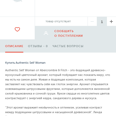
товар отсутствует
СООБЩИТЬ
О ПОСТУПЛЕНИИ
ОПИСАНИЕ
ОТЗЫВЫ - 0
ЧАСТЫЕ ВОПРОСЫ
Купить Authentic Self Woman
Authentic Self Woman от Abercrombie & Fitch - это бодрящий древесно-
мускусный цветочный аромат, который побуждает нас показать миру, кто
мы есть на самом деле. Живая и бодрящая композиция, которая
заставляет нас чувствовать себя как глоток энергии. Аромат открывается
освежающими цитрусовыми фруктами, которые дополняются жизненной
силой крыжовника и сочной груши. Яркое сердце из многолетних цветов
контрастирует с энергией кедра, сандалового дерева и мускуса.
"Этот аромат выражает необычность и оптимизм, усиливая контраст
между бодрящими цитрусовыми и насыщенной древесиной". Линда