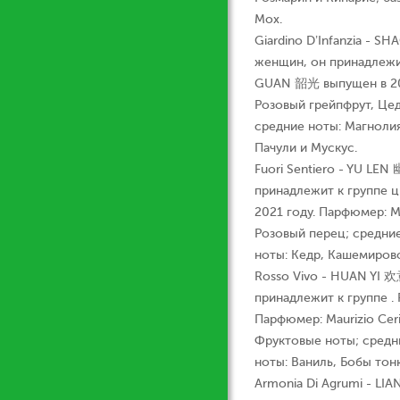
Мох.
Giardino D’Infanzia - 
женщин, он принадлежит
GUAN 韶光 выпущен в 2021
Розовый грейпфрут, Цед
средние ноты: Магнолия
Пачули и Мускус.
Fuori Sentiero - YU LE
принадлежит к группе ц
2021 году. Парфюмер: Ma
Розовый перец; средние
ноты: Кедр, Кашемиров
Rosso Vivo - HUAN YI 欢
принадлежит к группе .
Парфюмер: Maurizio Cer
Фруктовые ноты; средни
ноты: Ваниль, Бобы тонк
Armonia Di Agrumi - LI