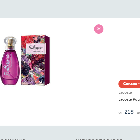
Ж
Скидка -
Lacoste
Lacoste Po
218
от
д