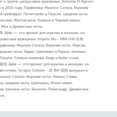
т к группе цитрусовые фужерные. Armonia Di Agrumi
в 2021 году. Парфюмер: Maurizio Cerizza. Верхние
й грейпфрут, Петитгрейн и Персик; средние ноты:
ьсина, Желтая роза, Корица и Черный перец;
, Мох и Древесные ноты.
海 Jijide — это аромат для мужчин и женщин, он
древесные фужерные. Impeto Blu - XAN HAI 沧海
рфюмер: Maurizio Cerizza. Верхние ноты: Персик,
редние ноты: Ладан, Цикламен и Герань; базовые
Пачули, Семена моркови, Кедр и Бобы тонка.
AI 紫柏 Jijide — это аромат для мужчин и женщин, он
веточные. Scrigno Celeste - ZE BAI 紫柏 выпущен в
urizio Cerizza. Верхние ноты: Лимон, Слива
а; средние ноты: Цикламен, Иланг-иланг,
ии; базовые ноты: Бензоин, Палисандр, Древесные
ох.