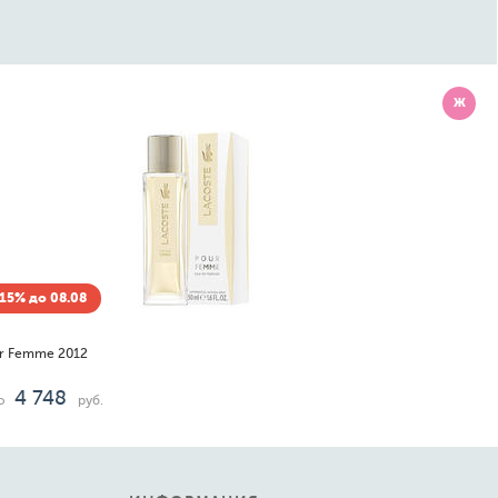
Ж
15% до 08.08
ur Femme 2012
4 748
о
руб.