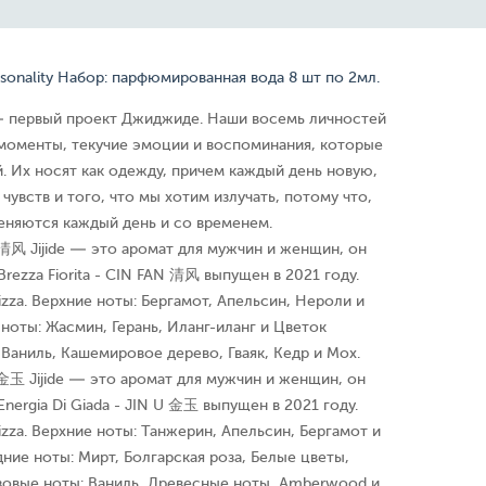
rsonality Набор: парфюмированная вода 8 шт по 2мл.
 — первый проект Джиджиде. Наши восемь личностей
моменты, текучие эмоции и воспоминания, которые
 Их носят как одежду, причем каждый день новую,
чувств и того, что мы хотим излучать, потому что,
еняются каждый день и со временем.
N 清⻛ Jijide — это аромат для мужчин и женщин, он
Brezza Fiorita - CIN FAN 清⻛ выпущен в 2021 году.
izza. Верхние ноты: Бергамот, Апельсин, Нероли и
ноты: Жасмин, Герань, Иланг-иланг и Цветок
 Ваниль, Кашемировое дерево, Гваяк, Кедр и Мох.
U 金玉 Jijide — это аромат для мужчин и женщин, он
Energia Di Giada - JIN U 金玉 выпущен в 2021 году.
izza. Верхние ноты: Танжерин, Апельсин, Бергамот и
ние ноты: Мирт, Болгарская роза, Белые цветы,
азовые ноты: Ваниль, Древесные ноты, Amberwood и