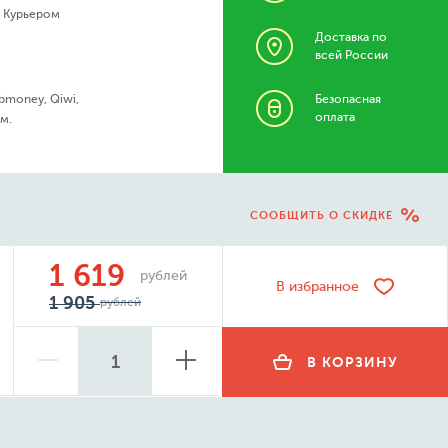
- Курьером
Доставка по
всей России
bmoney, Qiwi,
Безопасная
оплата
м.
СООБЩИТЬ О СКИДКЕ
1 619
рублей
В избранное
1 905
рублей
В КОРЗИНУ