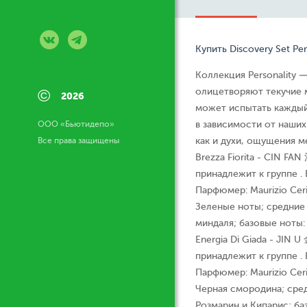
Купить Discovery Set Pe
Коллекция Personality
©
олицетворяют текучие 
2026
может испытать каждый.
ООО «Бьютидепо»
в зависимости от наших 
Все права защищены
как и духи, ощущения м
Brezza Fiorita - CIN FA
принадлежит к группе . 
Парфюмер: Maurizio Cer
Зеленые ноты; средние 
миндаля; базовые ноты:
Energia Di Giada - JIN 
принадлежит к группе . 
Парфюмер: Maurizio Cer
Черная смородина; сред
Розмарин и Кипарис; б