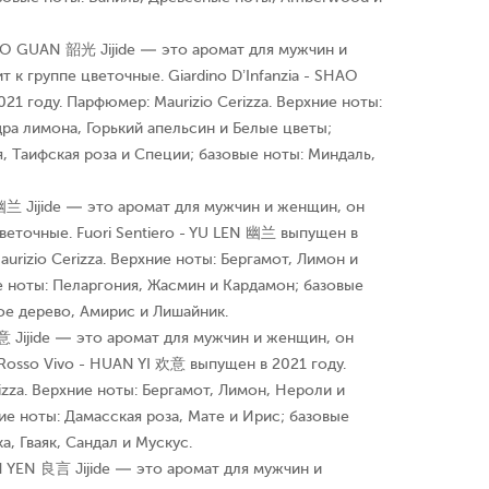
SHAO GUAN 韶光 Jijide — это аромат для мужчин и
 к группе цветочные. Giardino D’Infanzia - SHAO
 году. Парфюмер: Maurizio Cerizza. Верхние ноты:
ра лимона, Горький апельсин и Белые цветы;
, Таифская роза и Специи; базовые ноты: Миндаль,
N 幽兰 Jijide — это аромат для мужчин и женщин, он
веточные. Fuori Sentiero - YU LEN 幽兰 выпущен в
urizio Cerizza. Верхние ноты: Бергамот, Лимон и
 ноты: Пеларгония, Жасмин и Кардамон; базовые
ое дерево, Амирис и Лишайник.
意 Jijide — это аромат для мужчин и женщин, он
 Rosso Vivo - HUAN YI 欢意 выпущен в 2021 году.
izza. Верхние ноты: Бергамот, Лимон, Нероли и
е ноты: Дамасская роза, Мате и Ирис; базовые
а, Гваяк, Сандал и Мускус.
AN YEN 良言 Jijide — это аромат для мужчин и