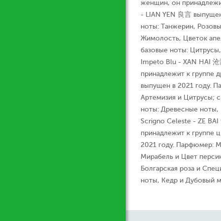
женщин, он принадлежи
- LIAN YEN 良言 выпущен 
ноты: Танжерин, Розовы
Жимолость, Цветок апел
базовые ноты: Цитрусы
Impeto Blu - XAN HAI 沧
принадлежит к группе 
выпущен в 2021 году. Па
Артемизия и Цитрусы; с
ноты: Древесные ноты, 
Scrigno Celeste - ZE B
принадлежит к группе ц
2021 году. Парфюмер: Ma
Мирабель и Цвет персик
Болгарская роза и Спец
ноты, Кедр и Дубовый м