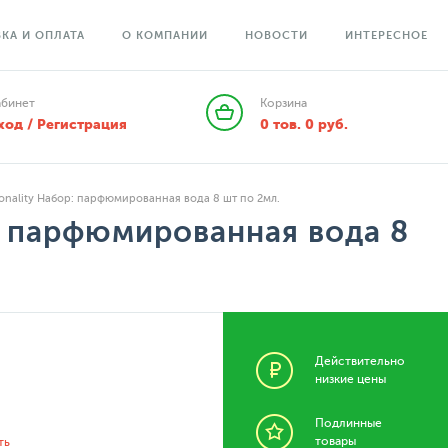
КА И ОПЛАТА
О КОМПАНИИ
НОВОСТИ
ИНТЕРЕСНОЕ
абинет
Корзина
ход / Регистрация
0
тов.
0
руб.
rsonality Набор: парфюмированная вода 8 шт по 2мл.
р: парфюмированная вода 8
Действительно
низкие цены
Подлинные
товары
ть