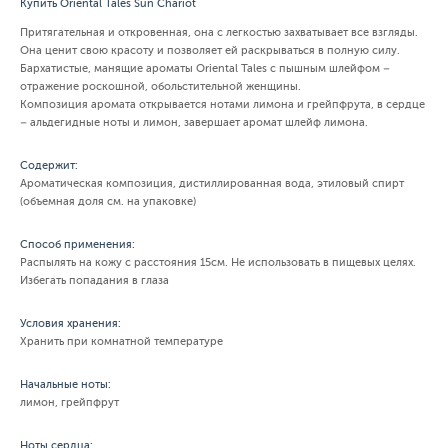
Купить Oriental Tales Sun Chariot
Притягательная и откровенная, она с легкостью захватывает все взгляды.
Она ценит свою красоту и позволяет ей раскрываться в полную силу.
Бархатистые, манящие ароматы Oriental Tales с пышным шлейфом –
отражение роскошной, обольстительной женщины.
Композиция аромата открывается нотами лимона и грейпфрута, в сердце
– альдегидные ноты и лимон, завершает аромат шлейф лимона.
Содержит:
Ароматическая композиция, дистиллированная вода, этиловый спирт
(объемная доля см. на упаковке)
Способ применения:
Распылять на кожу с расстояния 15см. Не использовать в пищевых целях.
Избегать попадания в глаза
Условия хранения:
Хранить при комнатной температуре
Начальные ноты:
лимон, грейпфрут
Ноты сердца: