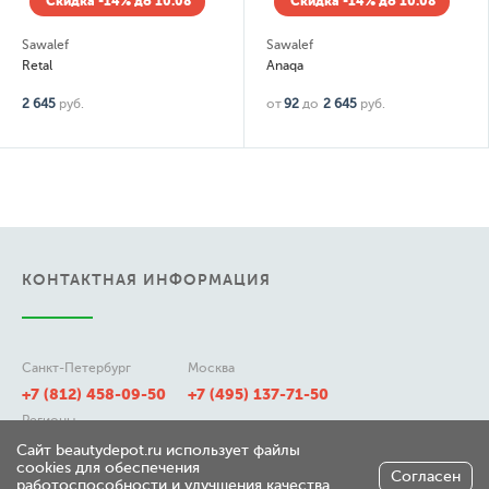
Скидка -14% до 10.08
Скидка -14% до 10.08
Sawalef
Sawalef
Retal
Anaqa
2 645
руб.
от
92
до
2 645
руб.
КОНТАКТНАЯ ИНФОРМАЦИЯ
Санкт-Петербург
Москва
+7 (812) 458-09-50
+7 (495) 137-71-50
Регионы
8 (800) 511-21-50
Сайт beautydepot.ru использует файлы
cookies для обеспечения
Согласен
работоспособности и улучшения качества