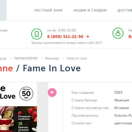
ЧЕСТНЫЙ ЗНАК
АКЦИИ И СКИДКИ
ДОСТАВ
ние:
пн-вс: 9:00-21:00
К
8 (800) 511-21-50
В
Заказы принимаются только через сайт 24/7
аров
ПАРФЮМЕРИЯ
Женская
Fame In Love
nne
/ Fame In Love
Ж
Год создания:
2025
Страна бренда:
Франция
Страна производства:
Испания
Производитель:
Antonio Pu
Семейство:
цветочны