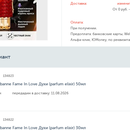
Доставка:
измени
От 0 руб. 
Оплата:
При получении.
Предоплата: банковские карты, We
Альфа-клик, ЮMoney, по реквизита
иант
134823
banne Fame In Love Духи (parfum elixir) 50мл
ии
передадим в доставку:
11.08.2026
134822
banne Fame In Love Духи (parfum elixir) 30мл