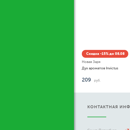
идка -15% до 08.08
я Заря
роматов Invictus
9
руб.
КОНТАКТНАЯ ИН