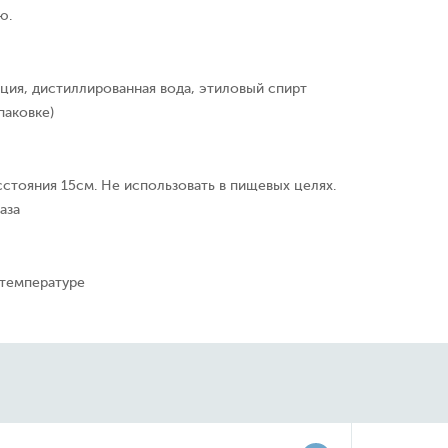
ю.
ция, дистиллированная вода, этиловый спирт
паковке)
сстояния 15см. Не использовать в пищевых целях.
аза
 температуре