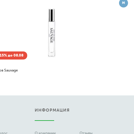
М
Скидка -15% до 08.08
Новая Заря
Красный поцелуй (Le rouge baiser)
128
1 210
от
до
руб.
ИНФОРМАЦИЯ
волос
О компании
Отзывы