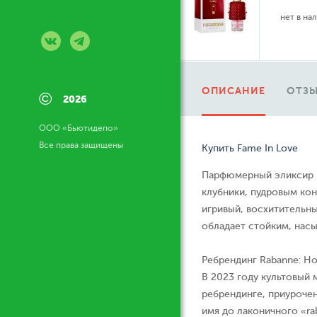
нет в на
ОПИСАНИЕ
ОТЗЫ
©
2026
ООО «Бьютидепо»
Все права защищены
Купить Fame In Love
Парфюмерный эликсир F
клубники, пудровым ко
игривый, восхитительн
обладает стойким, нас
Ребрендинг Rabanne: Но
В 2023 году культовый
ребрендинге, приурочен
имя до лаконичного «ra