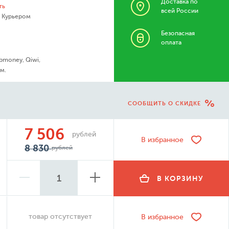
Доставка по
ть
всей России
- Курьером
Безопасная
оплата
bmoney, Qiwi,
м.
СООБЩИТЬ О СКИДКЕ
7 506
рублей
В избранное
8 830
рублей
В КОРЗИНУ
товар отсутствует
В избранное