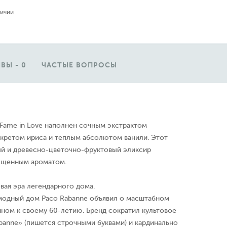
личии
ВЫ - 0
ЧАСТЫЕ ВОПРОСЫ
ame in Love наполнен сочным экстрактом
нкретом ириса и теплым абсолютом ванили. Этот
ый и древесно-цветочно-фруктовый эликсир
ыщенным ароматом.
вая эра легендарного дома.
 модный дом Paco Rabanne объявил о масштабном
ном к своему 60-летию. Бренд сократил культовое
banne» (пишется строчными буквами) и кардинально