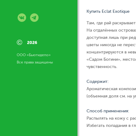
Купить Eclat Exotique
Там, где рай раскрывае
На отдалённых островах
доступная лишь при ред
©
2026
цветы никогда не перес
концентрируются в нев
ООО «Бьютидепо»
«Садом Богини», место
Все права защищены
чувственность.
Содержит:
Ароматическая компози
(объемная доля см. на у
Способ применения:
Распылять на кожу с ра
Избегать попадания в гл