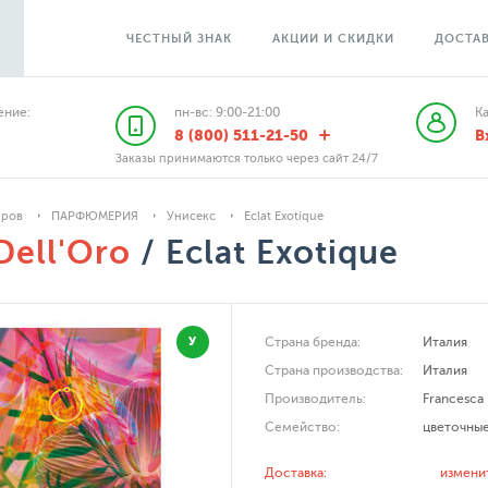
ЧЕСТНЫЙ ЗНАК
АКЦИИ И СКИДКИ
ДОСТАВ
ние:
пн-вс: 9:00-21:00
К
8 (800) 511-21-50
В
Заказы принимаются только через сайт 24/7
аров
ПАРФЮМЕРИЯ
Унисекс
Eclat Exotique
Dell'Oro
/ Eclat Exotique
У
Страна бренда:
Италия
Страна производства:
Италия
Производитель:
Francesca 
Семейство:
цветочны
Доставка:
измени