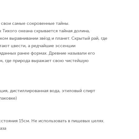
т свои самые сокровенные тайны.
 Тихого океана скрывается тайная долина,
ком выравнивании звёзд и планет. Скрытый рай, где
тают цвести, а редчайшие эссенции
иданных ранее формах. Древние называли его
м, где природа выражает свою чистейшую
ция, дистиллированная вода, этиловый спирт
паковке)
сстояния 15см. Не использовать в пищевых целях.
аза