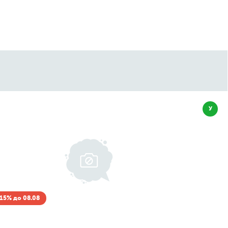
У
Скидка -15% до 08
Elizabeth Arden
Green Tea Pistachio Cr