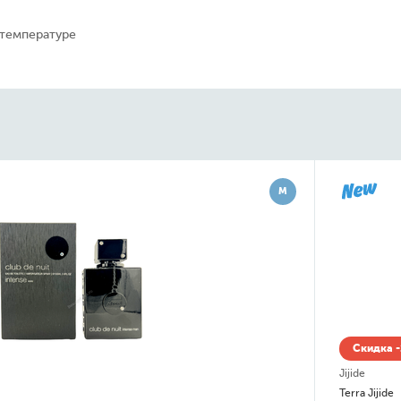
 температуре
М
Скидка -15% до 08.08
Jijide
Terra Jijide