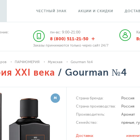
ЧЕСТНЫЙ ЗНАК
АКЦИИ И СКИДКИ
ДОСТАВ
ние:
пн-вс: 9:00-21:00
К
8 (800) 511-21-50
В
Заказы принимаются только через сайт 24/7
аров
ПАРФЮМЕРИЯ
Мужская
Gourman №4
я XXI века
/ Gourman №4
М
Страна бренда:
Россия
Страна производства:
Россия
Производитель:
Аромат
Семейство:
пряные
,
г
Доставка:
измени