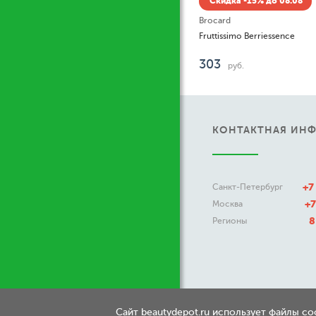
Скидка -15% до 08.08
Brocard
Fruttissimo Berriessence
303
руб.
КОНТАКТНАЯ ИН
+7
Санкт-Петербург
+7
Москва
8
Регионы
Сайт beautydepot.ru использует файлы c