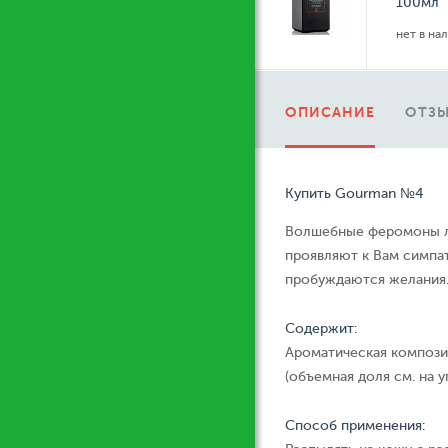
100мл
нет в на
ОПИСАНИЕ
ОТЗЫ
Купить Gourman №4
Волшебные феромоны л
проявляют к Вам симпа
пробуждаются желания.
Содержит:
Ароматическая компози
(объемная доля см. на у
Способ применения: