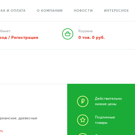
КА И ОПЛАТА
О КОМПАНИИ
НОВОСТИ
ИНТЕРЕСНОЕ
абинет
Корзина
ход / Регистрация
0
тов.
0
руб.
Действительно
низкие цены
Подлинные
урманские
,
древесные
товары
ть