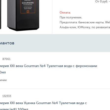
От 0 руб. 
Оплата:
При получении.
Предоплата: банковские карты, We
Альфа-клик, ЮMoney, по реквизита
иантов
87061
ерия XXI века Gourman №4 Туалетная вода с феромонами
00мл
личии
132333
ерия XXI века Уценка Gourman №4 Туалетная вода с
нами (edt) 100мл