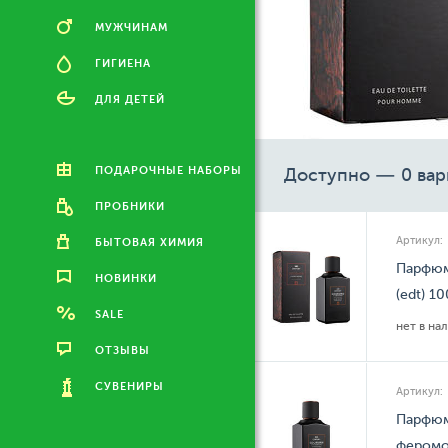
МУЖЧИНАМ
ГИГИЕНА
ДЛЯ ДЕТЕЙ
ПОДАРОЧНЫЕ НАБОРЫ
Доступно — 0 вар
ПРОБНИКИ
Артикул:
БЫТОВАЯ ХИМИЯ
Парфюм
НОВИНКИ
(edt) 1
SALE
нет в на
ОТЗЫВЫ
СУВЕНИРЫ
Артикул:
Парфюм
феромо