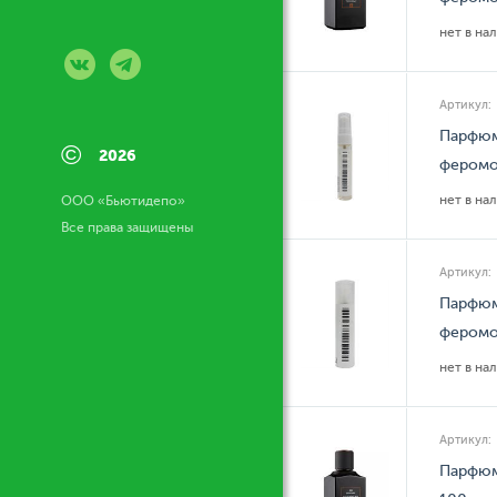
нет в на
Артикул:
Парфюм
©
2026
феромо
нет в на
ООО «Бьютидепо»
Все права защищены
Артикул:
Парфюм
феромо
нет в на
Артикул:
Парфюм