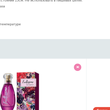
сстояния 15см. Не использовать в пищевых целях.
аза
 температуре
Ж