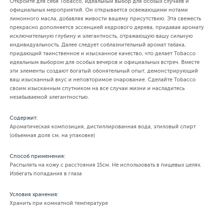
Откройте для себя Tobacco, идеальный выбор для особых случаев и
официальных мероприятий. Он открывается освежающими нотами
лимонного масла, добавляя живости вашему присутствию. Эта свежесть
прекрасно дополняется эссенцией кедрового дерева, придавая аромату
исключительную глубину и элегантность, отражающую вашу сильную
индивидуальность. Далее следует соблазнительный аромат табака,
придающий таинственное и изысканное качество, что делает Tobacco
идеальным выбором для особых вечеров и официальных встреч. Вместе
эти элементы создают богатый обонятельный опыт, демонстрирующий
ваш изысканный вкус и неповторимое очарование. Сделайте Tobacco
своим изысканным спутником на все случаи жизни и насладитесь
незабываемой элегантностью.
Содержит:
Ароматическая композиция, дистиллированная вода, этиловый спирт
(объемная доля см. на упаковке)
Способ применения:
Распылять на кожу с расстояния 15см. Не использовать в пищевых целях.
Избегать попадания в глаза
Условия хранения:
Хранить при комнатной температуре