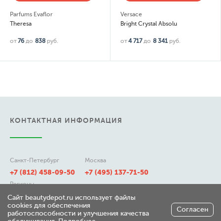
Parfums Evaflor
Versace
Theresa
Bright Crystal Absolu
от
76
до
838
руб.
от
4 717
до
8 341
руб.
КОНТАКТНАЯ ИНФОРМАЦИЯ
Санкт-Петербург
Москва
+7 (812) 458-09-50
+7 (495) 137-71-50
Регионы
8 (800) 511-21-50
Сайт beautydepot.ru использует файлы
cookies для обеспечения
Согласен
работоспособности и улучшения качества