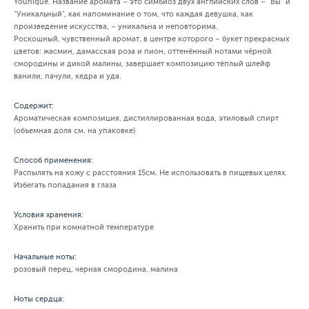
Younique. Название аромата – это симбиоз двух английских слов – "Вы" и
"Уникальный", как напоминание о том, что каждая девушка, как
произведение искусства, – уникальна и неповторима.
Роскошный, чувственный аромат, в центре которого – букет прекрасных
цветов: жасмин, дамасская роза и пион, оттенённый нотами чёрной
смородины и дикой малины, завершает композицию тёплый шлейф
ванили, пачули, кедра и уда.
Содержит:
Ароматическая композиция, дистиллированная вода, этиловый спирт
(объемная доля см. на упаковке)
Способ применения:
Распылять на кожу с расстояния 15см. Не использовать в пищевых целях.
Избегать попадания в глаза
Условия хранения:
Хранить при комнатной температуре
Начальные ноты:
розовый перец, черная смородина, малина
Ноты сердца: