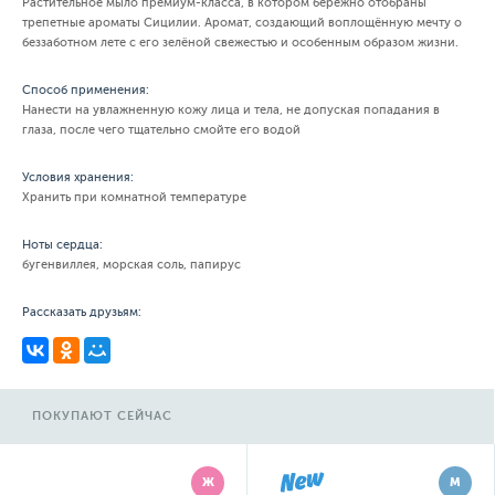
Растительное мыло премиум-класса, в котором бережно отобраны
трепетные ароматы Сицилии. Аромат, создающий воплощённую мечту о
беззаботном лете с его зелёной свежестью и особенным образом жизни.
Способ применения:
Нанести на увлажненную кожу лица и тела, не допуская попадания в
глаза, после чего тщательно смойте его водой
Условия хранения:
Хранить при комнатной температуре
Ноты сердца:
бугенвиллея, морская соль, папирус
Рассказать друзьям:
ПОКУПАЮТ СЕЙЧАС
Ж
М