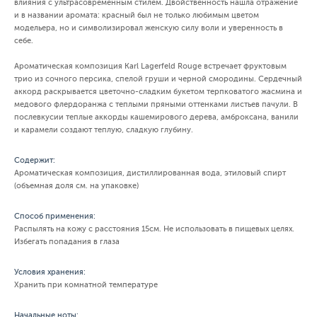
влияния с ультрасовременным стилем. Двойственность нашла отражение
и в названии аромата: красный был не только любимым цветом
модельера, но и символизировал женскую силу воли и уверенность в
себе.
Ароматическая композиция Karl Lagerfeld Rouge встречает фруктовым
трио из сочного персика, спелой груши и черной смородины. Сердечный
аккорд раскрывается цветочно-сладким букетом терпковатого жасмина и
медового флердоранжа с теплыми пряными оттенками листьев пачули. В
послевкусии теплые аккорды кашемирового дерева, амброксана, ванили
и карамели создают теплую, сладкую глубину.
Содержит:
Ароматическая композиция, дистиллированная вода, этиловый спирт
(объемная доля см. на упаковке)
Способ применения:
Распылять на кожу с расстояния 15см. Не использовать в пищевых целях.
Избегать попадания в глаза
Условия хранения:
Хранить при комнатной температуре
Начальные ноты: