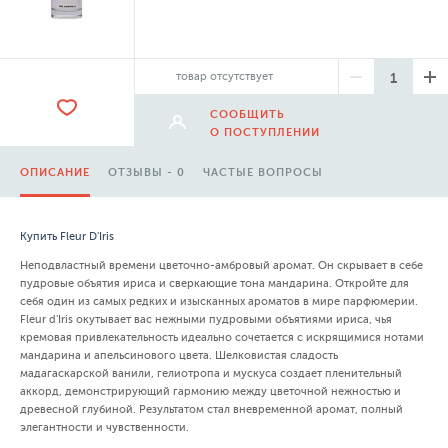
товар отсутствует
СООБЩИТЬ
О ПОСТУПЛЕНИИ
ОПИСАНИЕ
ОТЗЫВЫ - 0
ЧАСТЫЕ ВОПРОСЫ
Купить Fleur D'Iris
Неподвластный времени цветочно-амбровый аромат. Он скрывает в себе
пудровые объятия ириса и сверкающие тона мандарина. Откройте для
себя один из самых редких и изысканных ароматов в мире парфюмерии.
Fleur d'Iris окутывает вас нежными пудровыми объятиями ириса, чья
кремовая привлекательность идеально сочетается с искрящимися нотами
мандарина и апельсинового цвета. Шелковистая сладость
мадагаскарской ванили, гелиотропа и мускуса создает пленительный
аккорд, демонстрирующий гармонию между цветочной нежностью и
древесной глубиной. Результатом стал вневременной аромат, полный
элегантности и чувственности.