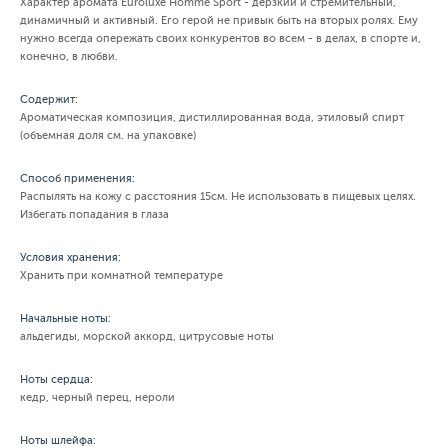
Характер аромата Euroluxe Homme Sport - дерзкий и стремительный,
динамичный и активный. Его герой не привык быть на вторых ролях. Ему
нужно всегда опережать своих конкурентов во всем - в делах, в спорте и,
конечно, в любви.
Содержит:
Ароматическая композиция, дистиллированная вода, этиловый спирт
(объемная доля см. на упаковке)
Способ применения:
Распылять на кожу с расстояния 15см. Не использовать в пищевых целях.
Избегать попадания в глаза
Условия хранения:
Хранить при комнатной температуре
Начальные ноты:
альдегиды, морской аккорд, цитрусовые ноты
Ноты сердца:
кедр, черный перец, нероли
Ноты шлейфа: