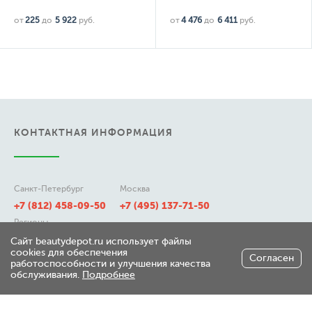
от
225
до
5 922
руб.
от
4 476
до
6 411
руб.
КОНТАКТНАЯ ИНФОРМАЦИЯ
Санкт-Петербург
Москва
+7 (812) 458-09-50
+7 (495) 137-71-50
Регионы
8 (800) 511-21-50
Сайт beautydepot.ru использует файлы
cookies для обеспечения
Согласен
работоспособности и улучшения качества
обслуживания.
Подробнее
197348, г. Санкт-Петербург,
ул. Генерала Хрулева д 7