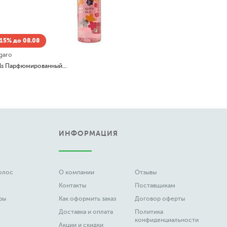
Скидка -15% до 08.08
Emanuel Ungaro
Wild Petals Парфюмированный спрей для тела (body fragrance)
255
руб.
ИНФОРМАЦИЯ
волос
О компании
Отзывы
Контакты
Поставщикам
ры
Как оформить заказ
Договор оферты
Доставка и оплата
Политика
конфиденциальности
Акции и скидки