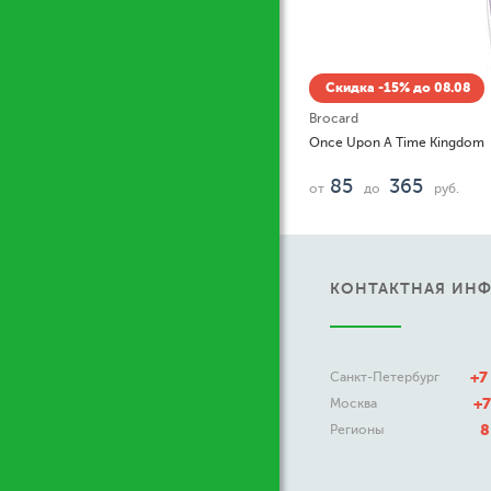
08
Ски
Emanu
gdom
246
.
КОНТАКТНАЯ ИН
+7
Санкт-Петербург
+7
Москва
8
Регионы