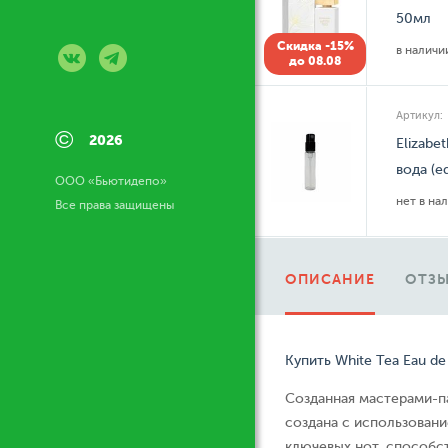
50мл
Скидка -15%
в налич
до 08.08
Артикул:
©
2026
Elizabe
вода (e
ООО «Бьютидепо»
нет в на
Все права защищены
ОПИСАНИЕ
ОТЗЫ
Купить White Tea Eau de
Созданная мастерами-п
создана с использован
ключевых нот, способст