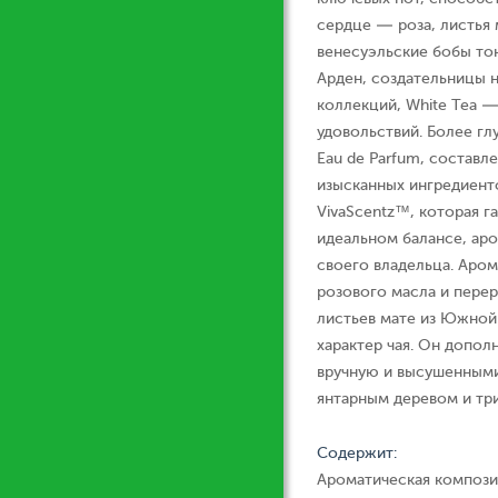
сердце — роза, листья
венесуэльские бобы тон
Арден, создательницы 
коллекций, White Tea —
удовольствий. Более гл
Eau de Parfum, состав
изысканных ингредиент
VivaScentz™, которая г
идеальном балансе, ар
своего владельца. Аром
розового масла и перер
листьев мате из Южной
характер чая. Он допо
вручную и высушенными
янтарным деревом и тр
Содержит:
Ароматическая компози