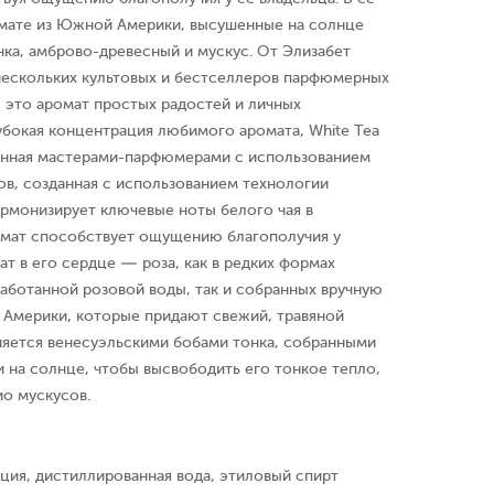
 мате из Южной Америки, высушенные на солнце
ка, амброво-древесный и мускус. От Элизабет
нескольких культовых и бестселлеров парфюмерных
 это аромат простых радостей и личных
убокая концентрация любимого аромата, White Tea
ленная мастерами-парфюмерами с использованием
ов, созданная с использованием технологии
армонизирует ключевые ноты белого чая в
омат способствует ощущению благополучия у
ат в его сердце — роза, как в редких формах
аботанной розовой воды, так и собранных вручную
 Америки, которые придают свежий, травяной
лняется венесуэльскими бобами тонка, собранными
 на солнце, чтобы высвободить его тонкое тепло,
ио мускусов.
ция, дистиллированная вода, этиловый спирт