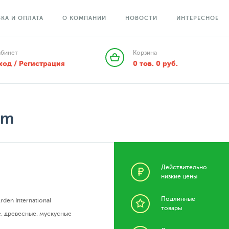
КА И ОПЛАТА
О КОМПАНИИ
НОВОСТИ
ИНТЕРЕСНОЕ
абинет
Корзина
ход / Регистрация
0
тов.
0
руб.
um
Действительно
низкие цены
Подлинные
Arden International
товары
е
,
древесные
,
мускусные