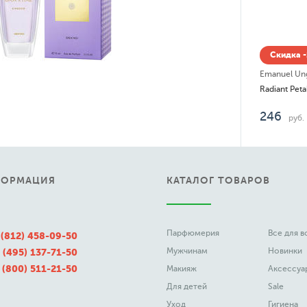
дка -15% до 08.08
el Ungaro
Radiant Petals Парфюмированный спрей для тела (body fragrance)
руб.
ФОРМАЦИЯ
КАТАЛОГ ТОВАРОВ
Парфюмерия
Все для 
 (812) 458-09-50
Мужчинам
Новинки
 (495) 137-71-50
 (800) 511-21-50
Макияж
Аксессуа
Для детей
Sale
Уход
Гигиена