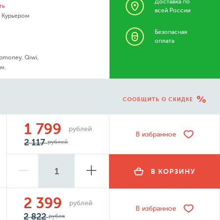
Доставка по
ть
всей России
- Курьером
Безопасная
оплата
bmoney, Qiwi,
м.
СООБЩИТЬ О СКИДКЕ
1 799
рублей
В избранное
2 117
рублей
В КОРЗИНУ
2 399
рублей
В избранное
2 822
рубля