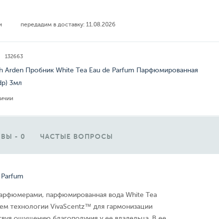
ии
передадим в доставку:
11.08.2026
132663
th Arden Пробник White Tea Eau de Parfum Парфюмированная
dp) 3мл
личии
ВЫ - 0
ЧАСТЫЕ ВОПРОСЫ
 Parfum
арфюмерами, парфюмированная вода White Tea
ием технологии VivaScentz™ для гармонизации
вуя ощущению благополучия у ее владельца. В ее