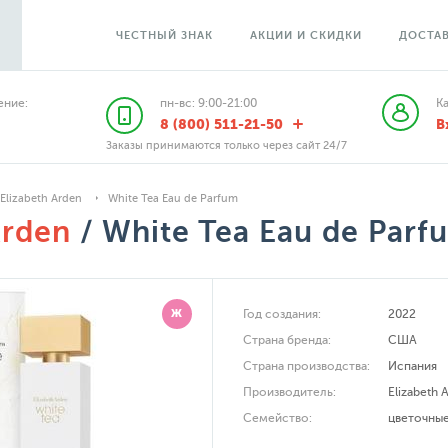
ЧЕСТНЫЙ ЗНАК
АКЦИИ И СКИДКИ
ДОСТАВ
ние:
пн-вс: 9:00-21:00
К
8 (800) 511-21-50
В
Заказы принимаются только через сайт 24/7
Elizabeth Arden
White Tea Eau de Parfum
Arden
/ White Tea Eau de Parf
Ж
Год создания:
2022
Страна бренда:
США
Страна производства:
Испания
Производитель:
Elizabeth 
Семейство:
цветочны