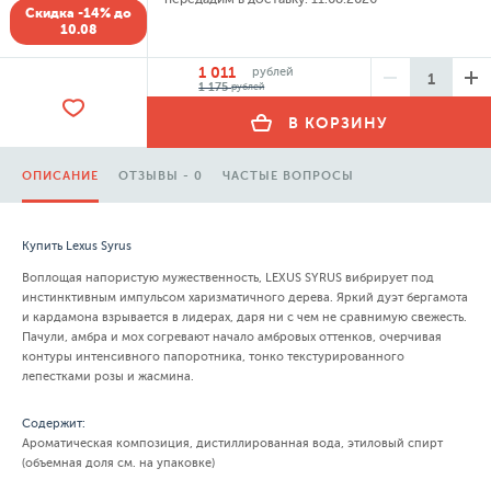
Скидка -14% до
10.08
1 011
рублей
1 175
рублей
В КОРЗИНУ
ОПИСАНИЕ
ОТЗЫВЫ - 0
ЧАСТЫЕ ВОПРОСЫ
Купить Lexus Syrus
Воплощая напористую мужественность, LEXUS SYRUS вибрирует под
инстинктивным импульсом харизматичного дерева. Яркий дуэт бергамота
и кардамона взрывается в лидерах, даря ни с чем не сравнимую свежесть.
Пачули, амбра и мох согревают начало амбровых оттенков, очерчивая
контуры интенсивного папоротника, тонко текстурированного
лепестками розы и жасмина.
Содержит:
Ароматическая композиция, дистиллированная вода, этиловый спирт
(объемная доля см. на упаковке)