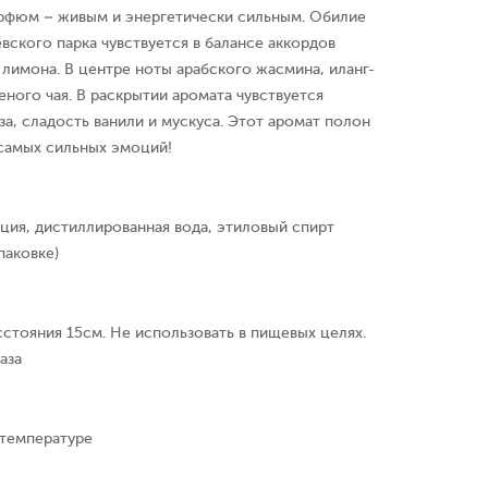
рфюм – живым и энергетически сильным. Обилие
вского парка чувствуется в балансе аккордов
 лимона. В центре ноты арабского жасмина, иланг-
еного чая. В раскрытии аромата чувствуется
а, сладость ванили и мускуса. Этот аромат полон
 самых сильных эмоций!
ция, дистиллированная вода, этиловый спирт
паковке)
сстояния 15см. Не использовать в пищевых целях.
аза
 температуре