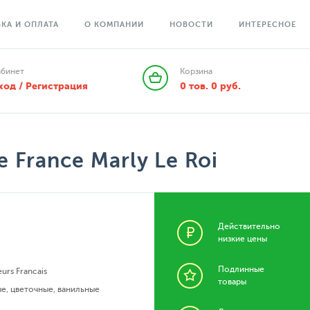
КА И ОПЛАТА
О КОМПАНИИ
НОВОСТИ
ИНТЕРЕСНОЕ
абинет
Корзина
ход / Регистрация
0
тов.
0
руб.
e France Marly Le Roi
Действительно
низкие цены
Подлинные
urs Francais
товары
ые
,
цветочные
,
ванильные