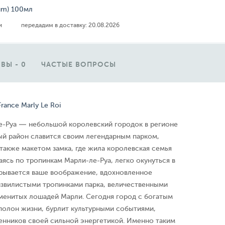
um) 100мл
ии
передадим в доставку:
20.08.2026
ВЫ - 0
ЧАСТЫЕ ВОПРОСЫ
France Marly Le Roi
-Руа — небольшой королевский городок в регионе
ый район славится своим легендарным парком,
также макетом замка, где жила королевская семья
аясь по тропинкам Марли-ле-Руа, легко окунуться в
рывается ваше воображение, вдохновленное
извилистыми тропинками парка, величественными
аменитых лошадей Марли. Сегодня город с богатым
полон жизни, бурлит культурными событиями,
нников своей сильной энергетикой. Именно таким