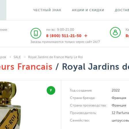
ЧЕСТНЫЙ ЗНАК
АКЦИИ И СКИДКИ
ДОСТАВ
ние:
пн-вс: 9:00-21:00
К
8 (800) 511-21-50
В
Заказы принимаются только через сайт 24/7
аров
SALE
Royal Jardins de France Marly Le Roi
urs Francais
/ Royal Jardins d
У
Год создания:
2022
Страна бренда:
Франция
Страна производства:
Франция
Производитель:
12 Parfume
Семейство:
цитрусов