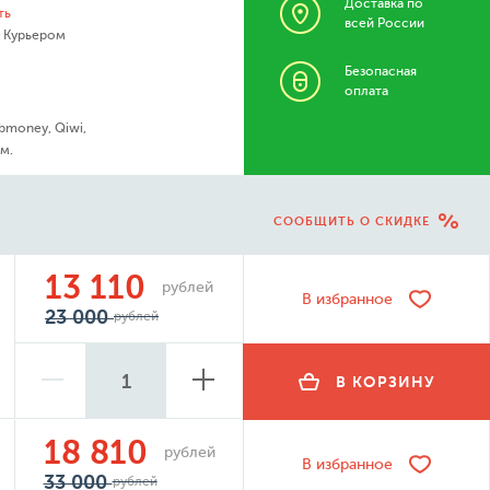
Доставка по
ть
всей России
- Курьером
Безопасная
оплата
bmoney, Qiwi,
м.
СООБЩИТЬ О СКИДКЕ
13 110
рублей
В избранное
23 000
рублей
В КОРЗИНУ
18 810
рублей
В избранное
33 000
рублей