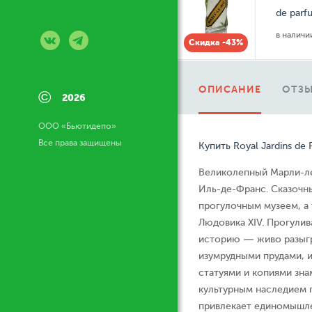
de parf
в налич
Скидка -43%
ОПИСАНИЕ
ОТЗЫ
©
2026
ООО «Бьютидепо»
Все права защищены
Купить Royal Jardins de 
Великолепный Марли-ле
Иль-де-Франс. Сказочн
прогулочным музеем, а 
Людовика XIV. Прогулив
историю — живо разыг
изумрудными прудами, 
статуями и копиями зн
культурным наследием 
привлекает единомышле