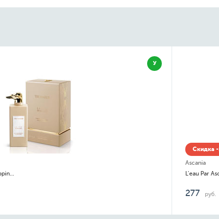
Скидка -14% до 06.08
Ascania
L'eau Par Ascania
277
руб.