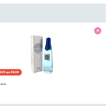
Ж
Скидка -14% до 06.08
Ascania
Liberty Ascania
100
руб.