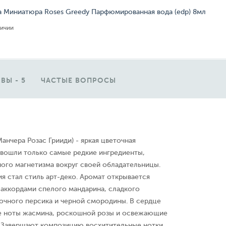
a Миниатюра Roses Greedy Парфюмированная вода (edp) 8мл
личии
ВЫ - 5
ЧАСТЫЕ ВОПРОСЫ
анчера Розас Грииди) - яркая цветочная
 вошли только самые редкие ингредиенты,
ого магнетизма вокруг своей обладательницы.
я стал стиль арт-деко. Аромат открывается
аккордами спелого мандарина, сладкого
сочного персика и черной смородины. В сердце
е ноты жасмина, роскошной розы и освежающие
 Завершают композицию восхитительные нотки