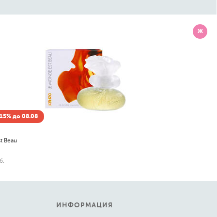
Ж
Скидка -15% до 08.08
Paris bleu parfums
Yves de Sistelle Verona
82
898
от
до
руб.
ИНФОРМАЦИЯ