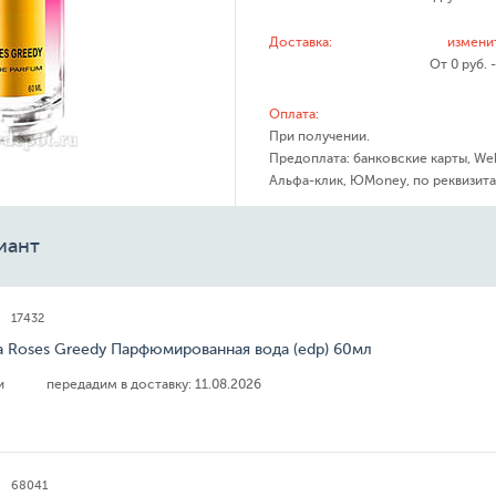
Доставка:
измени
От 0 руб. 
Оплата:
При получении.
Предоплата: банковские карты, We
Альфа-клик, ЮMoney, по реквизита
иант
17432
a Roses Greedy Парфюмированная вода (edp) 60мл
ии
передадим в доставку:
11.08.2026
68041