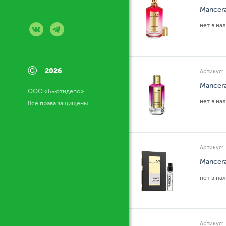
Mancer
нет в на
©
2026
Артикул:
Mancer
ООО «Бьютидепо»
нет в на
Все права защищены
Артикул:
Mancer
нет в на
Артикул: