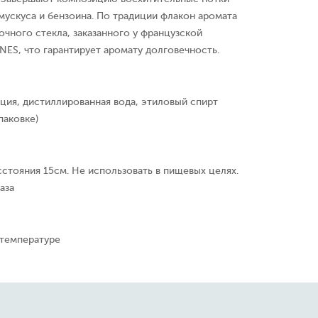
мускуса и бензоина. По традиции флакон аромата
очного стекла, заказанного у французской
ES, что гарантирует аромату долговечность.
ция, дистиллированная вода, этиловый спирт
паковке)
сстояния 15см. Не использовать в пищевых целях.
аза
 температуре