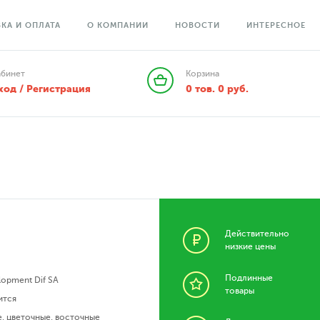
КА И ОПЛАТА
О КОМПАНИИ
НОВОСТИ
ИНТЕРЕСНОЕ
абинет
Корзина
ход / Регистрация
0
тов.
0
руб.
Действительно
низкие цены
Подлинные
lopment Dif SA
товары
ится
е
,
цветочные
,
восточные