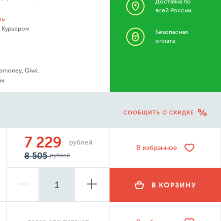
Доставка по
всей России
ть
- Курьером
Безопасная
оплата
bmoney, Qiwi,
м.
СООБЩИТЬ О СКИДКЕ
7 229
рублей
В избранное
8 505
рублей
В КОРЗИНУ