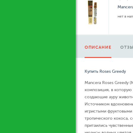
Mancer
нет в на
ОПИСАНИЕ
ОТЗЫ
Купить Roses Greedy
Mancera Roses Greedy (М
композиция, в которую
создающие ауру животн
Источником вдохновени
игристыми фруктовыми 
тропического кокоса, 
притаились чувственны
нюансы водных цветов.