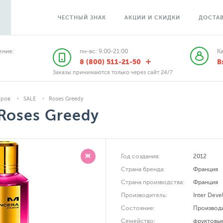
ЧЕСТНЫЙ ЗНАК
АКЦИИ И СКИДКИ
ДОСТАВ
ние:
пн-вс: 9:00-21:00
К
8 (800) 511-21-50
В
Заказы принимаются только через сайт 24/7
аров
SALE
Roses Greedy
Roses Greedy
Ж
Год создания:
2012
Страна бренда:
Франция
Страна производства:
Франция
Производитель:
Inter Deve
Состояние:
Производ
Семейство:
фруктовы