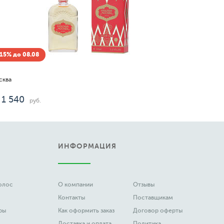
Скидка -15% до 08.08
Новая Заря
Золотой галион (Galion d'or New)
72
1 627
от
до
руб.
ИНФОРМАЦИЯ
волос
О компании
Отзывы
Контакты
Поставщикам
ры
Как оформить заказ
Договор оферты
Доставка и оплата
Политика