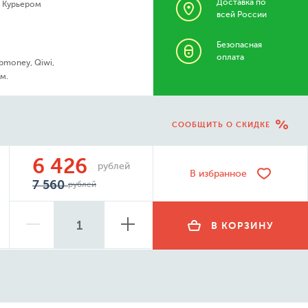
Доставка по
- Курьером
всей России
Безопасная
оплата
bmoney, Qiwi,
м.
СООБЩИТЬ О СКИДКЕ
6 426
рублей
В избранное
7 560
рублей
В КОРЗИНУ