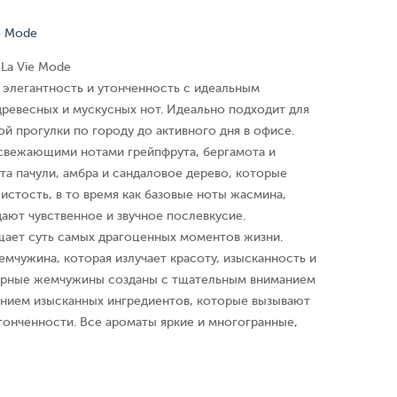
ie Mode
 La Vie Mode
 элегантность и утонченность с идеальным
древесных и мускусных нот. Идеально подходит для
ой прогулки по городу до активного дня в офисе.
свежающими нотами грейпфрута, бергамота и
та пачули, амбра и сандаловое дерево, которые
истость, в то время как базовые ноты жасмина,
дают чувственное и звучное послевкусие.
лощает суть самых драгоценных моментов жизни.
мчужина, которая излучает красоту, изысканность и
ерные жемчужины созданы с тщательным вниманием
ванием изысканных ингредиентов, которые вызывают
онченности. Все ароматы яркие и многогранные,