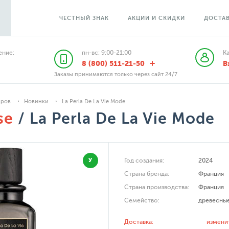
ЧЕСТНЫЙ ЗНАК
АКЦИИ И СКИДКИ
ДОСТАВ
ние:
пн-вс: 9:00-21:00
К
8 (800) 511-21-50
В
Заказы принимаются только через сайт 24/7
аров
Новинки
La Perla De La Vie Mode
se
/ La Perla De La Vie Mode
У
Год создания:
2024
Страна бренда:
Франция
Страна производства:
Франция
Семейство:
древесны
Доставка:
измени