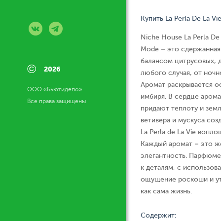
Купить La Perla De La V
Niche House La Perla De
Mode – это сдержанная
балансом цитрусовых, 
©
2026
любого случая, от ночн
Аромат раскрывается о
ООО «Бьютидепо»
имбиря. В сердце арома
Все права защищены
придают теплоту и земл
ветивера и мускуса соз
La Perla de La Vie воп
Каждый аромат – это же
элегантность. Парфюм
к деталям, с использо
ощущение роскоши и ут
как сама жизнь.
Содержит: