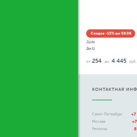
08
Ски
Новая 
Красн
55
руб.
от
КОНТАКТНАЯ ИН
+7
Санкт-Петербург
+7
Москва
8
Регионы