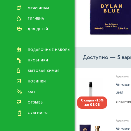
МУЖЧИНАМ
ГИГИЕНА
ДЛЯ ДЕТЕЙ
ПОДАРОЧНЫЕ НАБОРЫ
Доступно — 5 вар
ПРОБНИКИ
БЫТОВАЯ ХИМИЯ
Артикул:
НОВИНКИ
Versace
SALE
3мл
Скидка -15%
в налич
ОТЗЫВЫ
до 08.08
СУВЕНИРЫ
Артикул:
Versace