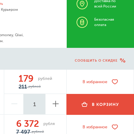
Доставка по
ть
всей России
- Курьером
Безопасная
оплата
bmoney, Qiwi,
м.
СООБЩИТЬ О СКИДКЕ
179
рублей
В избранное
211
рублей
В КОРЗИНУ
6 372
рубля
В избранное
7 497
рублей