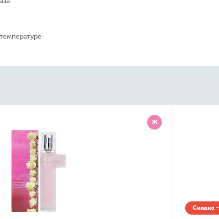
аза
 температуре
Ж
Скидка -