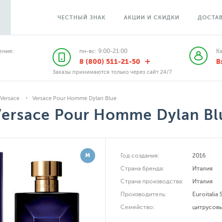
ЧЕСТНЫЙ ЗНАК
АКЦИИ И СКИДКИ
ДОСТАВ
ние:
пн-вс: 9:00-21:00
К
8 (800) 511-21-50
В
Заказы принимаются только через сайт 24/7
Versace
Versace Pour Homme Dylan Blue
Versace Pour Homme Dylan Bl
М
Год создания:
2016
Страна бренда:
Италия
Страна производства:
Италия
Производитель:
Euroitalia 
Семейство:
цитрусов