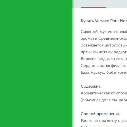
Купить Versace Pour Ho
Сильный, мужественный
ароматы Средиземномо
освежается цитрусовым
пряными нотами редког
Верхние: водные ноты, 
Сердце: листья фиалки,
База: мускус, бобы тонк
Содержит:
Ароматическая компози
(объемная доля см. на у
Способ применения:
Распылять на кожу с ра