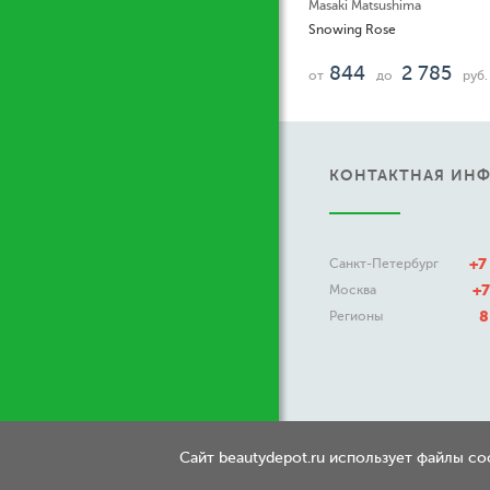
Masaki Matsushima
Snowing Rose
844
2 785
от
до
руб.
КОНТАКТНАЯ ИН
+7
Санкт-Петербург
+7
Москва
8
Регионы
Сайт beautydepot.ru использует файлы c