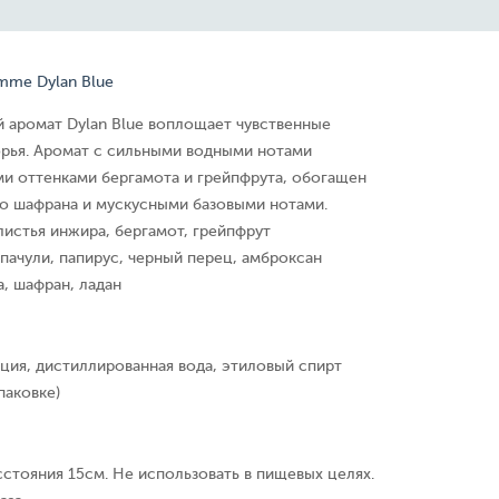
mme Dylan Blue
 аромат Dylan Blue воплощает чувственные
рья. Аромат с сильными водными нотами
и оттенками бергамота и грейпфрута, обогащен
о шафрана и мускусными базовыми нотами.
листья инжира, бергамот, грейпфрут
 пачули, папирус, черный перец, амброксан
а, шафран, ладан
ция, дистиллированная вода, этиловый спирт
паковке)
сстояния 15см. Не использовать в пищевых целях.