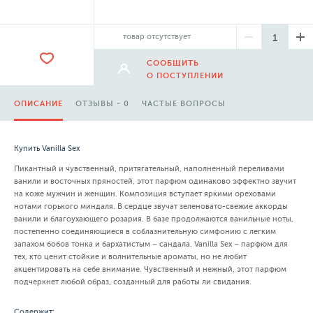
товар отсутствует
СООБЩИТЬ
О ПОСТУПЛЕНИИ
ОПИСАНИЕ
ОТЗЫВЫ - 0
ЧАСТЫЕ ВОПРОСЫ
Купить Vanilla Sex
Пикантный и чувственный, притягательный, наполненный переливами
ванили и восточных пряностей, этот парфюм одинаково эффектно звучит
на коже мужчин и женщин. Композиция вступает яркими ореховами
нотами горького миндаля. В сердце звучат зеленовато-свежие аккорды
ванили и благоухающего розария. В базе продолжаются ванильные ноты,
постепенно соединяющиеся в соблазнительную симфонию с легким
запахом бобов тонка и бархатистым – сандала. Vanilla Sex – парфюм для
тех, кто ценит стойкие и волнительные ароматы, но не любит
акцентировать на себе внимание. Чувственный и нежный, этот парфюм
подчеркнет любой образ, созданный для работы ли свидания.
Содержит: