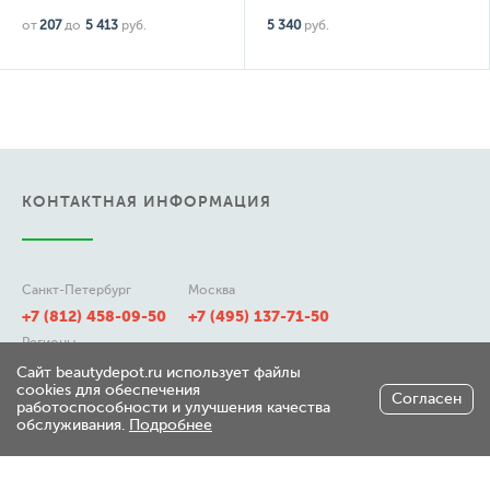
от
207
до
5 413
руб.
5 340
руб.
КОНТАКТНАЯ ИНФОРМАЦИЯ
Санкт-Петербург
Москва
+7 (812) 458-09-50
+7 (495) 137-71-50
Регионы
8 (800) 511-21-50
Сайт beautydepot.ru использует файлы
cookies для обеспечения
Согласен
работоспособности и улучшения качества
обслуживания.
Подробнее
197348, г. Санкт-Петербург,
ул. Генерала Хрулева д 7