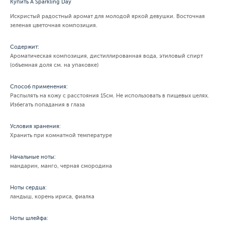
Купить A Sparkling Day
Искристый радостный аромат для молодой яркой девушки. Восточная
зеленая цветочная композиция.
Содержит:
Ароматическая композиция, дистиллированная вода, этиловый спирт
(объемная доля см. на упаковке)
Способ применения:
Распылять на кожу с расстояния 15см. Не использовать в пищевых целях.
Избегать попадания в глаза
Условия хранения:
Хранить при комнатной температуре
Начальные ноты:
мандарин, манго, черная смородина
Ноты сердца:
ландыш, корень ириса, фиалка
Ноты шлейфа: