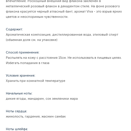
впечатление. Роскошный внешний вид флакона заключен в
металлический розовый флакон в декадентом стиле. На фоне розового
флакона красуется черный атласный бант, аромат Viva - это взрыв ярких
цветов и неоспоримым чувственности.
Содержит:
Ароматическая композиция, дистиллированная вода, этиловый спирт
(объемная доля см. на упаковке)
Способ применения:
Распылять на кожу с расстояния 15см. Не использовать в пищевых целях.
Избегать попадания в глаза
Условия хранения:
Хранить при комнатной температуре
Начальные ноты:
дикие ягоды, мандарин, сок земляники мара
Ноты сердца:
жимолость, гардения, жасмин самбак
Ноты шлейфа: