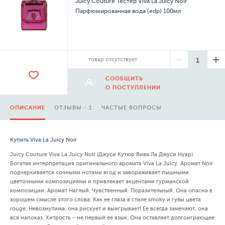
Juicy Couture Тестер Viva La Juicy Noir
Парфюмированная вода (edp) 100мл
товар отсутствует
СООБЩИТЬ
О ПОСТУПЛЕНИИ
ОПИСАНИЕ
ОТЗЫВЫ - 1
ЧАСТЫЕ ВОПРОСЫ
Купить Viva La Juicy Noir
Juicy Couture Viva La Juicy Noir (Джуси Кутюр Вива Ла Джуси Нуар).
Богатая интерпретация оригинального аромата Viva La Juicy. Аромат Noir
подчеркивается сочными нотами ягод и завораживает пышными
цветочными композициями и привлекает акцентами гурманской
композиции. Аромат Наглый. Чувственный. Поразительный. Она опасна в
хорошем смысле этого слова. Как ее глаза в стиле smoky и губы цвета
rouge. Невозмутима, она рискует и выигрывает! Ее всегда замечают, она
вся напоказ. Хитрость – не первый ее язык. Она оставляет долгоиграющее