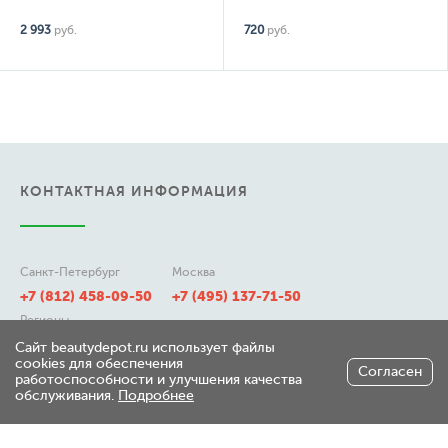
2 993
руб.
720
руб.
КОНТАКТНАЯ ИНФОРМАЦИЯ
Санкт-Петербург
Москва
+7 (812) 458-09-50
+7 (495) 137-71-50
Регионы
8 (800) 511-21-50
Сайт beautydepot.ru использует файлы
cookies для обеспечения
Согласен
работоспособности и улучшения качества
обслуживания.
Подробнее
197348, г. Санкт-Петербург,
ул. Генерала Хрулева д 7