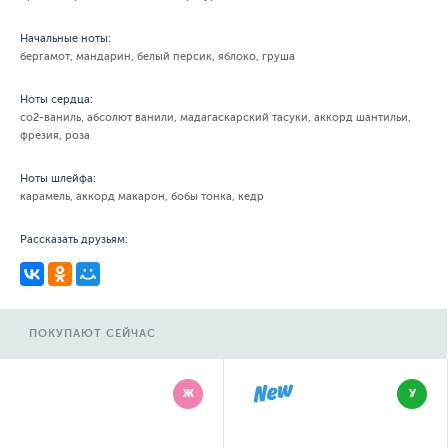
Начальные ноты:
бергамот, мандарин, белый персик, яблоко, груша
Ноты сердца:
co2-ваниль, абсолют ванили, мадагаскарский тасуки, аккорд шантильи,
фрезия, роза
Ноты шлейфа:
карамель, аккорд макарон, бобы тонка, кедр
Рассказать друзьям:
ПОКУПАЮТ СЕЙЧАС
Ж
У