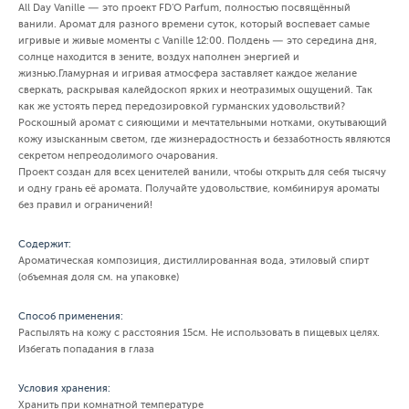
All Day Vanille — это проект FD'O Parfum, полностью посвящённый
ванили. Аромат для разного времени суток, который воспевает самые
игривые и живые моменты с Vanille 12:00. Полдень — это середина дня,
солнце находится в зените, воздух наполнен энергией и
жизнью.Гламурная и игривая атмосфера заставляет каждое желание
сверкать, раскрывая калейдоскоп ярких и неотразимых ощущений. Так
как же устоять перед передозировкой гурманских удовольствий?
Роскошный аромат с сияющими и мечтательными нотками, окутывающий
кожу изысканным светом, где жизнерадостность и беззаботность являются
секретом непреодолимого очарования.
Проект создан для всех ценителей ванили, чтобы открыть для себя тысячу
и одну грань её аромата. Получайте удовольствие, комбинируя ароматы
без правил и ограничений!
Содержит:
Ароматическая композиция, дистиллированная вода, этиловый спирт
(объемная доля см. на упаковке)
Способ применения:
Распылять на кожу с расстояния 15см. Не использовать в пищевых целях.
Избегать попадания в глаза
Условия хранения:
Хранить при комнатной температуре