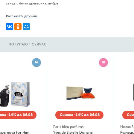
сандал, белая древесина, амбра
Рассказать друзьям:
ПОКУПАЮТ СЕЙЧАС
Ж
М
Скидка -14% до 06.08
Скидка -14% до 06.08
Paris bleu parfums
Новая Заря
Yves de Sistelle Doriane
Кузнецкий мост Мужской (Kuznetsky Most Man)