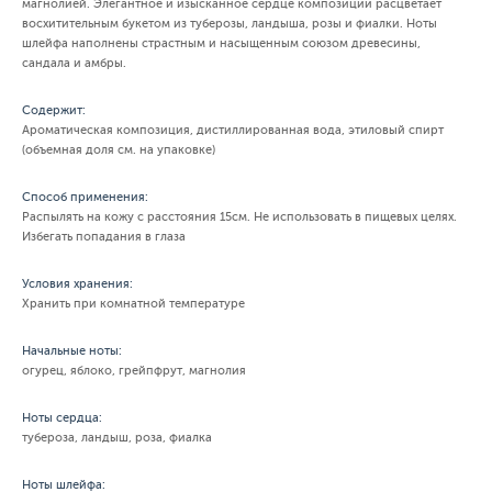
магнолией. Элегантное и изысканное сердце композиции расцветает
восхитительным букетом из туберозы, ландыша, розы и фиалки. Ноты
шлейфа наполнены страстным и насыщенным союзом древесины,
сандала и амбры.
Содержит:
Ароматическая композиция, дистиллированная вода, этиловый спирт
(объемная доля см. на упаковке)
Способ применения:
Распылять на кожу с расстояния 15см. Не использовать в пищевых целях.
Избегать попадания в глаза
Условия хранения:
Хранить при комнатной температуре
Начальные ноты:
огурец, яблоко, грейпфрут, магнолия
Ноты сердца:
тубероза, ландыш, роза, фиалка
Ноты шлейфа: