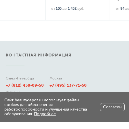
от
105
до
1 452
руб.
от
94
до
1 897
руб.
КОНТАКТНАЯ ИНФОРМАЦИЯ
Санкт-Петербург
Москва
+7 (812) 458-09-50
+7 (495) 137-71-50
Регионы
8 (800) 511-21-50
Сайт beautydepot.ru использует файлы
cookies для обеспечения
Согласен
работоспособности и улучшения качества
обслуживания.
Подробнее
197348, г. Санкт-Петербург,
ул. Генерала Хрулева д 7